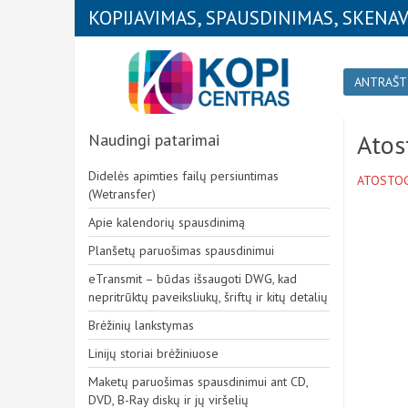
KOPIJAVIMAS, SPAUSDINIMAS, SKENAV
ANTRAŠT
Atos
Naudingi
patarimai
Didelės apimties failų persiuntimas
ATOSTO
(Wetransfer)
Apie kalendorių spausdinimą
Planšetų paruošimas spausdinimui
eTransmit – būdas išsaugoti DWG, kad
nepritrūktų paveiksliukų, šriftų ir kitų detalių
Brėžinių lankstymas
Linijų storiai brėžiniuose
Maketų paruošimas spausdinimui ant CD,
DVD, B-Ray diskų ir jų viršelių