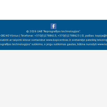
© 2026 UAB "Reprografijos technologijos".
T-08240 Vilnius
| Telefonai:
+370(5)2788613
,
+370(5)2788623
| El. paštas:
kopija@k
latinti ar talpinti kitose svetainėse www.kopicentras.lt svetainėje pateiktą tekstinę
ografijos technologijos" sutikimo, o jeigu sutikimas gautas, būtina nurodyti www.kop