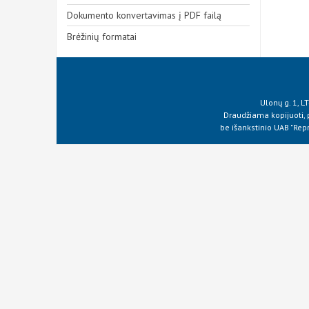
Dokumento konvertavimas į PDF failą
Brėžinių formatai
Ulonų g. 1, L
Draudžiama kopijuoti, p
be išankstinio UAB "Repr