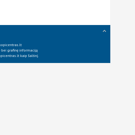
opicentras.lt
 bei grafinę informaciją
icentras.lt kaip šaltinį.